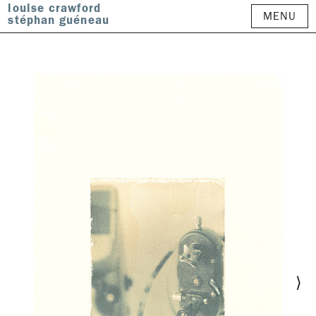
louise crawford
MENU
stéphan guéneau
⟩