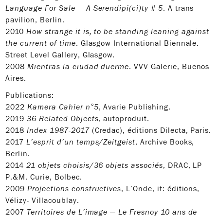
Language For Sale — A Serendipi(ci)ty # 5
. A trans
pavilion, Berlin.
2010
How strange it is, to be standing leaning against
the current of time
. Glasgow International Biennale.
Street Level Gallery, Glasgow.
2008
Mientras la ciudad duerme
. VVV Galerie, Buenos
Aires.
Publications:
2022
Kamera Cahier n°5
, Avarie Publishing.
2019
36 Related Objects
, autoproduit.
2018
Index 1987-2017
(Credac), éditions Dilecta, Paris.
2017
L’esprit d’un temps/Zeitgeist
, Archive Books,
Berlin.
2014
21 objets choisis/36 objets associés
, DRAC, LP
P.&M. Curie, Bolbec.
2009
Projections constructives
, L’Onde, it: éditions,
Vélizy- Villacoublay.
2007
Territoires de L’image — Le Fresnoy 10 ans de