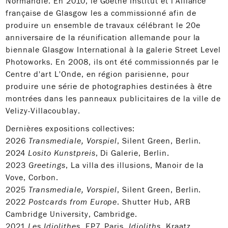
Normandie. En 2010, le Goethe Institut et l'Alliance
française de Glasgow les a commissionné afin de
produire un ensemble de travaux célébrant le 20e
anniversaire de la réunification allemande pour la
biennale Glasgow International à la galerie Street Level
Photoworks. En 2008, ils ont été commissionnés par le
Centre d'art L'Onde, en région parisienne, pour
produire une série de photographies destinées à être
montrées dans les panneaux publicitaires de la ville de
Velizy-Villacoublay.
Dernières expositions collectives:
2026
Transmediale, Vorspiel
, Silent Green, Berlin.
2024
Losito Kunstpreis
, Di Galerie, Berlin.
2023
Greetings
, La villa des illusions, Manoir de la
Vove, Corbon.
2025
Transmediale, Vorspiel
, Silent Green, Berlin.
2022
Postcards from Europe
. Shutter Hub, ARB
Cambridge University, Cambridge.
2021
Les Idiolithes
. EP7, Paris.
Idioliths
. Kraatz