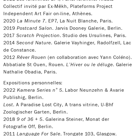
Collectif invité par Ex-Mêkh, Plateforms Project
Independent Art Fair on-line, Athènes.
2020
La Minute 7
. EP7, La Nuit Blanche, Paris.
2019
Postcard Salon
. Jarvis Dooney Galerie, Berlin.
2017
Scratch Projection
. Studio des Ursulines, Paris.
2014
Second Nature
. Galerie Vayhinger, Radolfzell, Lac
de Constance.
2012
Rêver Rouen
(en collaboration avec Yann Coléno).
Abbatiale St Ouen, Rouen.
L’Hiver ou le déluge
. Galerie
Nathalie Obadia, Paris.
Expositions personnelles:
2022
Kamera Series n° 5
. Labor Neunzehn & Avarie
Publishig, Berlin.
Lost
. A Paradise Lost City, A trans vitrine, U-Bhf
Zoologischer Garten, Berlin.
2018
9 of 36 + 5
. Galerina Steiner, Monat der
Fotografie Off, Berlin.
2011
Language For Sale
. Trongate 103, Glasgow.